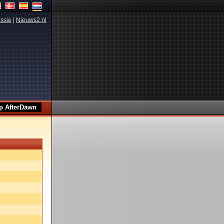
ssie
|
Nieuws2.nl