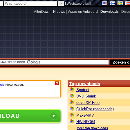
|
Wachtwoord kwijt
AfterDawn
|
Nieuws
|
Vraag en Antwoord
|
Downloads
|
Discu
Top downloads
X
rsie)
downloaden.
Spotnet
DVD Shrink
coverXP Free
QuickPar (nederlands)
NLOAD
MakeMKV
HWiNFO64
Meer top downloads