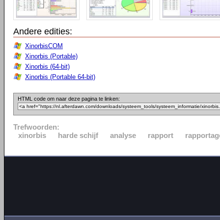
Andere edities:
XinorbisCOM
Xinorbis (Portable)
Xinorbis (64-bit)
Xinorbis (Portable 64-bit)
HTML code om naar deze pagina te linken:
Trefwoorden:
xinorbis
harde schijf
analyse
rapport
rapportag