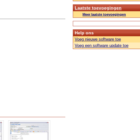
Laatste toevoegingen
Meer laatste toevoegingen
Help ons
Voeg nieuwe software toe
Voeg een software update toe