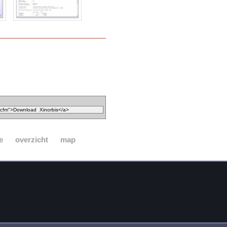
e
overzicht
map