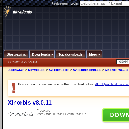
Registreren
|
Login:
Startpagina
Downloads
Top downloads
Meer
8/7/2026 6:27:59 AM
AfterDawn
>
Downloads
>
Systeemtools
>
Systeeminformatie
>
Xinorbis v8.0.11
Dit is een oude versie van deze software. Je kunt ook de
v8.3.1 (laatste stabiele ve
Xinorbis v8.0.11
Freeware
DOW
Vista / Win10 / Win7 / Win8 / WinXP