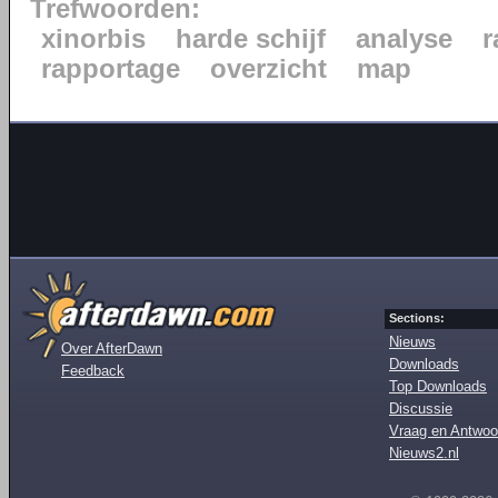
Trefwoorden:
xinorbis
harde schijf
analyse
r
rapportage
overzicht
map
Sections:
Nieuws
Over AfterDawn
Downloads
Feedback
Top Downloads
Discussie
Vraag en Antwoo
Nieuws2.nl