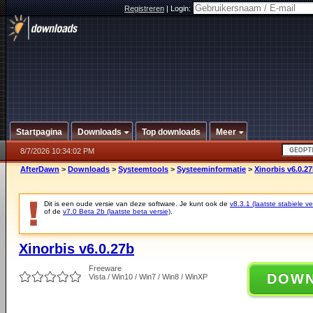
Registreren
|
Login:
Startpagina
Downloads
Top downloads
Meer
8/7/2026 10:34:02 PM
AfterDawn
>
Downloads
>
Systeemtools
>
Systeeminformatie
>
Xinorbis v6.0.2
Dit is een oude versie van deze software. Je kunt ook de
v8.3.1 (laatste stabiele ve
of de
v7.0 Beta 2b (laatste beta versie)
.
Xinorbis v6.0.27b
Freeware
DOW
Vista / Win10 / Win7 / Win8 / WinXP