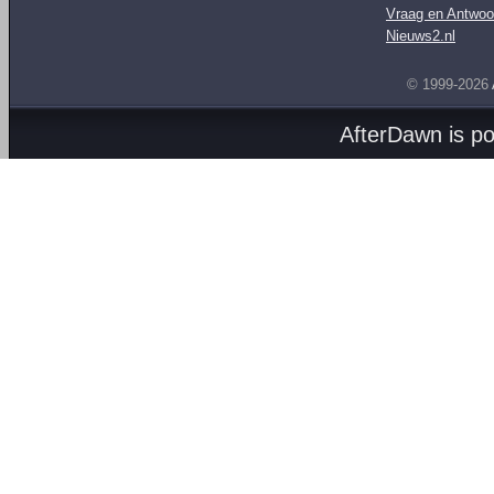
Vraag en Antwoo
Nieuws2.nl
© 1999-2026
AfterDawn is p