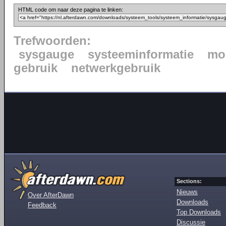
HTML code om naar deze pagina te linken:
Trefwoorden:
sysgauge
systeeminformatie
mo
gebruik
netwerkgebruik
Sections:
Nieuws
Over AfterDawn
Downloads
Feedback
Top Downloads
Discussie