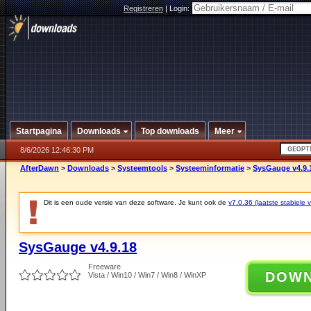
Registreren
|
Login:
Startpagina
Downloads
Top downloads
Meer
8/6/2026 12:46:30 PM
AfterDawn
>
Downloads
>
Systeemtools
>
Systeeminformatie
>
SysGauge v4.9.
Dit is een oude versie van deze software. Je kunt ook de
v7.0.36 (laatste stabiele v
SysGauge v4.9.18
Freeware
DOW
Vista / Win10 / Win7 / Win8 / WinXP