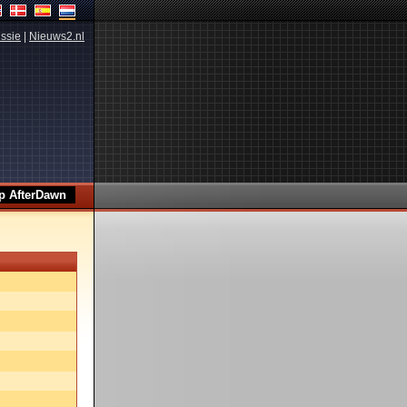
ssie
|
Nieuws2.nl