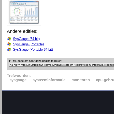
Andere edities:
SysGauge (64-bit)
SysGauge (Portable)
SysGauge (Portable 64-bit)
HTML code om naar deze pagina te linken:
Trefwoorden:
sysgauge
systeeminformatie
monitoren
cpu-gebru