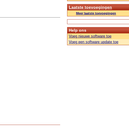
Laatste toevoegingen
Meer laatste toevoegingen
Help ons
Voeg nieuwe software toe
Voeg een software update toe