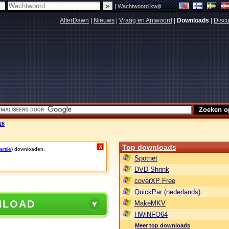
|
Wachtwoord kwijt
AfterDawn
|
Nieuws
|
Vraag en Antwoord
|
Downloads
|
Discu
16
Top downloads
X
ersie)
downloaden.
Spotnet
DVD Shrink
coverXP Free
QuickPar (nederlands)
NLOAD
MakeMKV
HWiNFO64
Meer top downloads