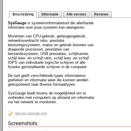
Beschrijving
Informatie
Alle versies
Reviews
SysGauge
is systeeminformatietool die allerhande
informatie over jouw systeem kan weergeven.
Monitoren van CPU-gebruik, geheugengebruik,
netwerkoverdracht ratio, prestatie
besturingssysteem, status en gebruik bronnen van
draaiende processen, prestaties van
bestandssysteem, USB prestaties, schijfruimte,
schijf lees- en schrijf ratio, schijf lees -en schrijf
IOPS van individuele logische schijven of alle
fysieke geïnstalleerde schijven in de computer.
De tool geeft verschillende types informatieve
grafieken en informatie weer die kunnen worden
geëxporteerd naar diverse formaattypes.
SysGauge biedt tevens de mogelijkheid om te
verbinden met computers op afstand om informatie
via het netwerk te monitoren.
Stel een correctie voor
Screenshots: