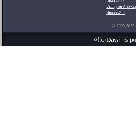
Discussie
Vraag en Antwoo
Nieuws2.nl
© 1999-2026
AfterDawn is p