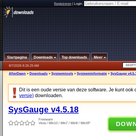
Registreren
|
Login:
Startpagina
Downloads
Top downloads
Meer
8/7/2026 8:26:25 AM
AfterDawn
>
Downloads
>
Systeemtools
>
Systeeminformatie
>
SysGauge v4.5.
Dit is een oude versie van deze software. Je kunt ook
versie)
downloaden.
SysGauge v4.5.18
Freeware
DOW
Vista / Win10 / Win7 / Win8 / WinXP