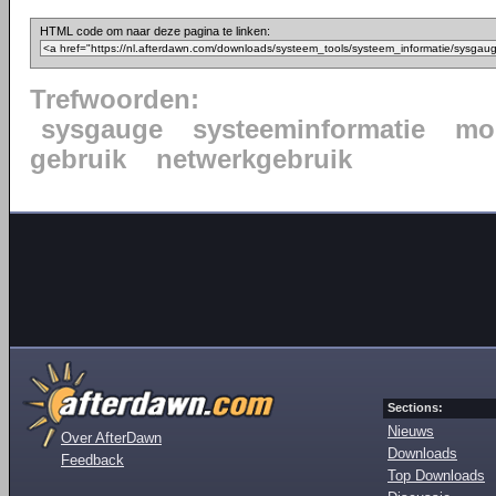
HTML code om naar deze pagina te linken:
Trefwoorden:
sysgauge
systeeminformatie
mo
gebruik
netwerkgebruik
Sections:
Nieuws
Over AfterDawn
Downloads
Feedback
Top Downloads