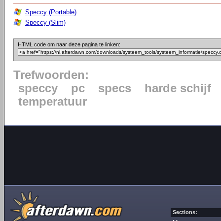
Speccy (Portable)
Speccy (Slim)
HTML code om naar deze pagina te linken:
Trefwoorden:
speccy
pc
specs
harde schijf
temperatuur
Sections: