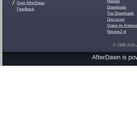
Nieuws
Over AfterDawn
Downloads
Feedback
Top Downloads
Discussie
Vraag en Antwoo
Nieuws2.nl
© 1999-2026
AfterDawn is p