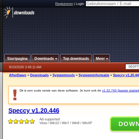
Registreren
|
Login:
Startpagina
Downloads
Top downloads
Meer
8/10/2026 3:49:11 AM
AfterDawn
>
Downloads
>
Systeemtools
>
Systeeminformatie
>
Speccy v1.20.44
Dit is een oude versie van deze software. Je kunt ook de
v1.32.740 (laatste stabiel
Speccy v1.20.446
Ad-supported
DOW
Vista / Win10 / Win7 / Win8 / WinXP