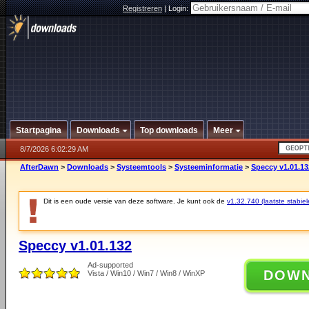
Registreren
|
Login:
Startpagina
Downloads
Top downloads
Meer
8/7/2026 6:02:29 AM
AfterDawn
>
Downloads
>
Systeemtools
>
Systeeminformatie
>
Speccy v1.01.13
Dit is een oude versie van deze software. Je kunt ook de
v1.32.740 (laatste stabiel
Speccy v1.01.132
Ad-supported
DOW
Vista / Win10 / Win7 / Win8 / WinXP