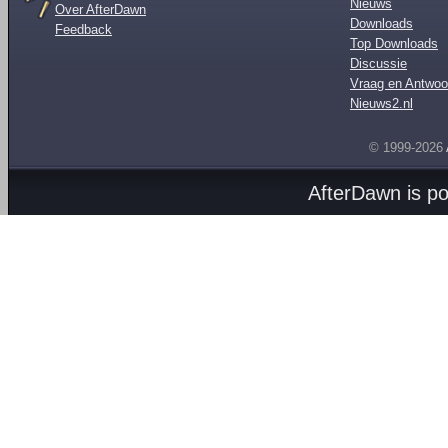
Nieuws
Over AfterDawn
Downloads
Feedback
Top Downloads
Discussie
Vraag en Antwoo
Nieuws2.nl
© 1999-2026
AfterDawn is p