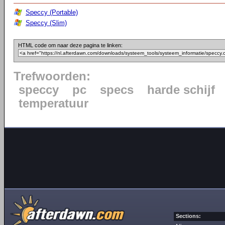
Speccy (Portable)
Speccy (Slim)
HTML code om naar deze pagina te linken:
Trefwoorden:
speccy
pc
specs
harde schijf
temperatuur
Sections: