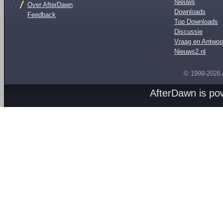
Nieuws
Over AfterDawn
Downloads
Feedback
Top Downloads
Discussie
Vraag en Antwoo
Nieuws2.nl
© 1999-2026
AfterDawn is p