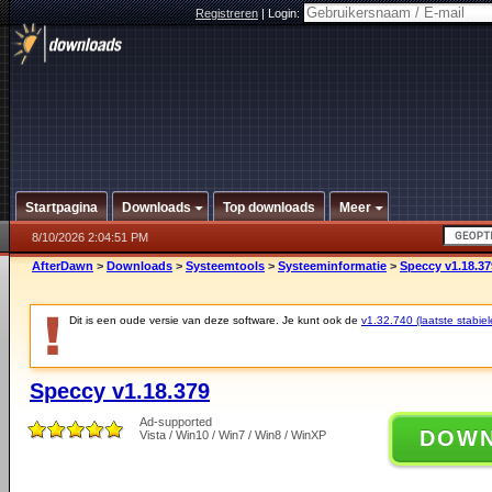
Registreren
|
Login:
Startpagina
Downloads
Top downloads
Meer
8/10/2026 2:04:51 PM
AfterDawn
>
Downloads
>
Systeemtools
>
Systeeminformatie
>
Speccy v1.18.37
Dit is een oude versie van deze software. Je kunt ook de
v1.32.740 (laatste stabiel
Speccy v1.18.379
Ad-supported
DOW
Vista / Win10 / Win7 / Win8 / WinXP