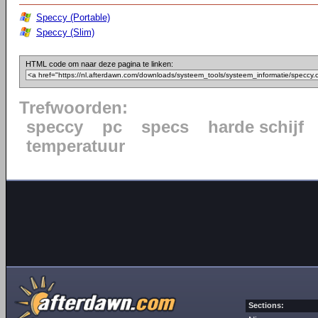
Speccy (Portable)
Speccy (Slim)
HTML code om naar deze pagina te linken:
Trefwoorden:
speccy
pc
specs
harde schijf
temperatuur
Sections: