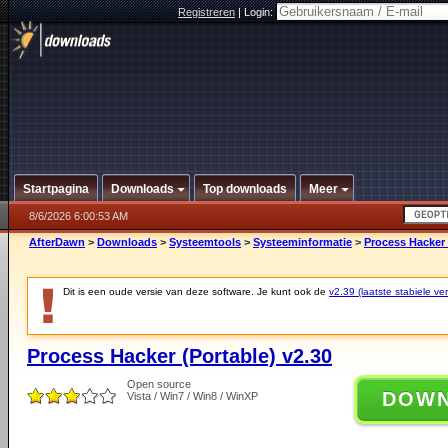
Registreren
|
Login:
Startpagina
Downloads
Top downloads
Meer
8/6/2026 6:00:53 AM
AfterDawn
>
Downloads
>
Systeemtools
>
Systeeminformatie
>
Process Hacker 
Dit is een oude versie van deze software. Je kunt ook de
v2.39 (laatste stabiele ver
Process Hacker (Portable) v2.30
Open source
DOW
Vista / Win7 / Win8 / WinXP