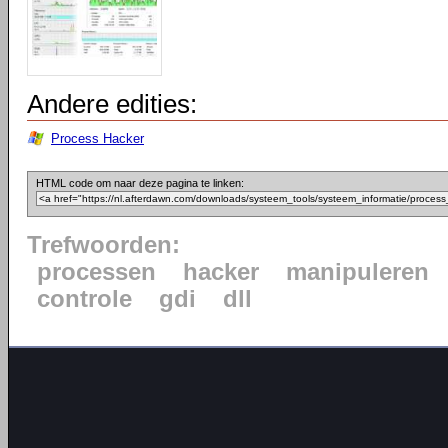
Andere edities:
Process Hacker
HTML code om naar deze pagina te linken:
Trefwoorden:
processen
hacker
manipuleren
controle
gdi
dll