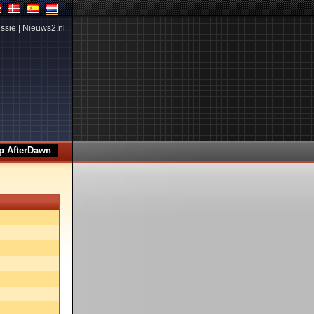
ssie
|
Nieuws2.nl