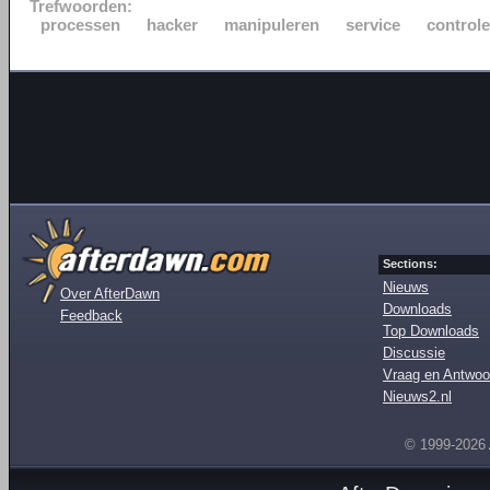
Trefwoorden:
processen
hacker
manipuleren
service
controle
Sections:
Nieuws
Over AfterDawn
Downloads
Feedback
Top Downloads
Discussie
Vraag en Antwoo
Nieuws2.nl
© 1999-2026