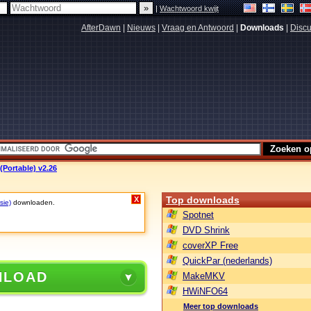
|
Wachtwoord kwijt
AfterDawn
|
Nieuws
|
Vraag en Antwoord
|
Downloads
|
Discu
(Portable) v2.26
Top downloads
X
sie)
downloaden.
Spotnet
DVD Shrink
coverXP Free
QuickPar (nederlands)
NLOAD
MakeMKV
HWiNFO64
Meer top downloads