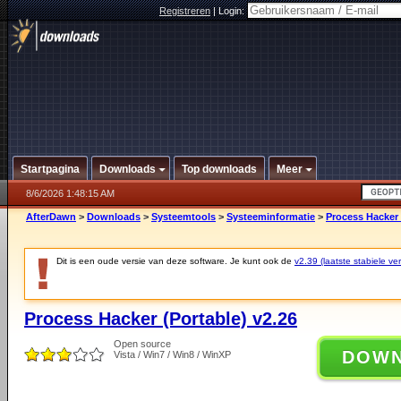
Registreren
|
Login:
Startpagina
Downloads
Top downloads
Meer
8/6/2026 1:48:15 AM
AfterDawn
>
Downloads
>
Systeemtools
>
Systeeminformatie
>
Process Hacker 
Dit is een oude versie van deze software. Je kunt ook de
v2.39 (laatste stabiele ver
Process Hacker (Portable) v2.26
Open source
DOW
Vista / Win7 / Win8 / WinXP