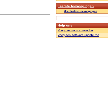
Laatste toevoegingen
Meer laatste toevoegingen
Help ons
Voeg nieuwe software toe
Voeg een software update toe