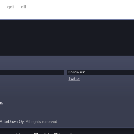
gdi
dll
Follow us:
Twitter
rd
AfterDawn Oy
. All rights reserved