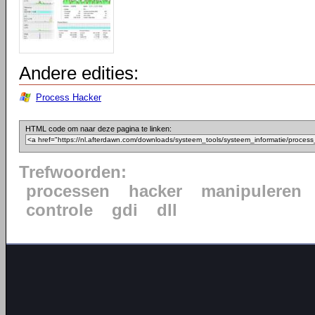
Andere edities:
Process Hacker
HTML code om naar deze pagina te linken:
Trefwoorden:
processen
hacker
manipuleren
controle
gdi
dll