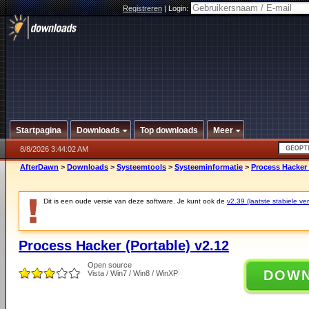
Registreren
|
Login:
Startpagina
Downloads
Top downloads
Meer
8/8/2026 3:44:02 AM
AfterDawn
>
Downloads
>
Systeemtools
>
Systeeminformatie
>
Process Hacker 
Dit is een oude versie van deze software. Je kunt ook de
v2.39 (laatste stabiele ver
Process Hacker (Portable) v2.12
Open source
DOW
Vista / Win7 / Win8 / WinXP