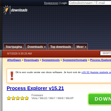
Registreren
|
Login:
Startpagina
Downloads
Top downloads
Meer
8/7/2026 9:30:25 AM
AfterDawn
>
Downloads
>
Systeemtools
>
Systeeminformatie
>
Process Explore
Dit is een oude versie van deze software. Je kunt ook de
v16.32 (laatste stabiele ve
Process Explorer v15.21
Freeware
DOW
Vista / Win10 / Win7 / Win8 / WinXP