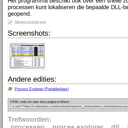
Het programma beschikt ook over een snelle z
processen kunt lokaliseren die bepaalde DLL-b
geopend.
Stel een correctie voor
Screenshots:
Andere edities:
Process Explorer (PortableApps)
HTML code om naar deze pagina te linken:
Trefwoorden:
processen
proces explorer
dll