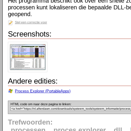
Het programma beschikt ook over een snelle z
processen kunt lokaliseren die bepaalde DLL-b
geopend.
Stel een correctie voor
Screenshots:
Andere edities:
Process Explorer (PortableApps)
HTML code om naar deze pagina te linken:
Trefwoorden:
processen
proces explorer
dll