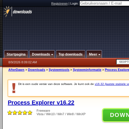
Registreren
|
Login:
Startpagina
Downloads
Top downloads
Meer
8/9/2026 8:09:02 AM
AfterDawn
>
Downloads
>
Systeemtools
>
Systeeminformatie
>
Process Explore
Dit is een oude versie van deze software. Je kunt ook de
v16.32 (laatste stabiele ve
Process Explorer v16.22
Freeware
DOW
Vista / Win10 / Win7 / Win8 / WinXP