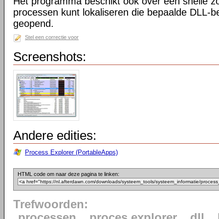
Het programma beschikt ook over een snelle z
processen kunt lokaliseren die bepaalde DLL-b
geopend.
Stel een correctie voor
Screenshots:
Andere edities:
Process Explorer (PortableApps)
HTML code om naar deze pagina te linken:
Trefwoorden:
processen
proces explorer
dll