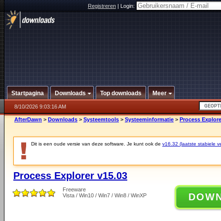
Registreren
|
Login:
Startpagina
Downloads
Top downloads
Meer
8/10/2026 9:03:16 AM
AfterDawn
>
Downloads
>
Systeemtools
>
Systeeminformatie
>
Process Explore
Dit is een oude versie van deze software. Je kunt ook de
v16.32 (laatste stabiele ve
Process Explorer v15.03
Freeware
DOW
Vista / Win10 / Win7 / Win8 / WinXP