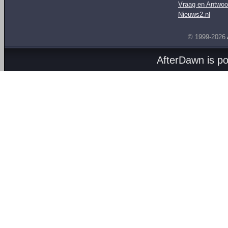
Vraag en Antwoo
Nieuws2.nl
© 1999-2026
AfterDawn is p