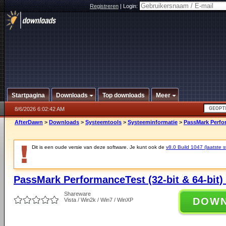
Registreren
|
Login:
Startpagina
Downloads
Top downloads
Meer
8/6/2026 6:02:42 AM
AfterDawn
>
Downloads
>
Systeemtools
>
Systeeminformatie
>
PassMark Perfor
Dit is een oude versie van deze software. Je kunt ook de
v8.0 Build 1047 (laatste s
PassMark PerformanceTest (32-bit & 64-bit) 
Shareware
DOW
Vista / Win2k / Win7 / WinXP