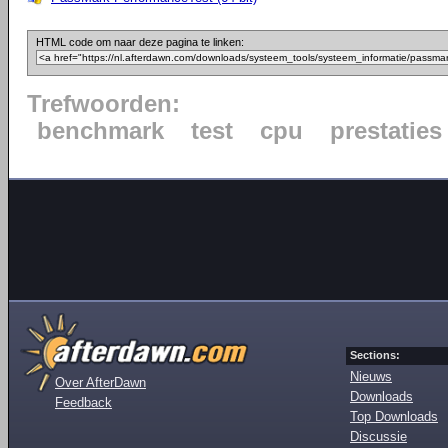
HTML code om naar deze pagina te linken:
Trefwoorden:
benchmark
test
cpu
prestaties
Sections:
Nieuws
Over AfterDawn
Downloads
Feedback
Top Downloads
Discussie