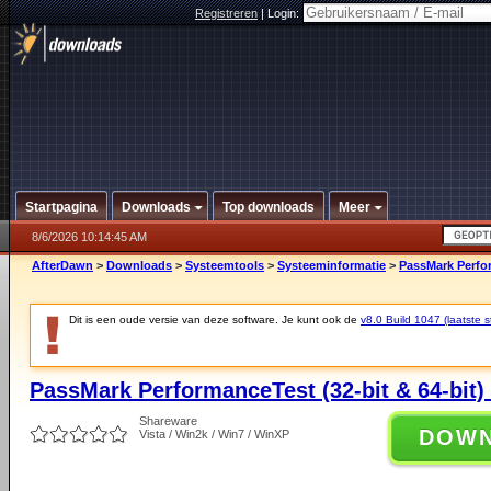
Registreren
|
Login:
Startpagina
Downloads
Top downloads
Meer
8/6/2026 10:14:45 AM
AfterDawn
>
Downloads
>
Systeemtools
>
Systeeminformatie
>
PassMark Perfor
Dit is een oude versie van deze software. Je kunt ook de
v8.0 Build 1047 (laatste s
PassMark PerformanceTest (32-bit & 64-bit) 
Shareware
DOW
Vista / Win2k / Win7 / WinXP