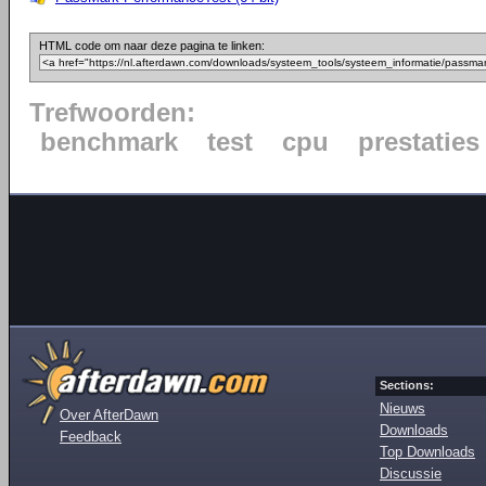
HTML code om naar deze pagina te linken:
Trefwoorden:
benchmark
test
cpu
prestaties
Sections:
Nieuws
Over AfterDawn
Downloads
Feedback
Top Downloads
Discussie