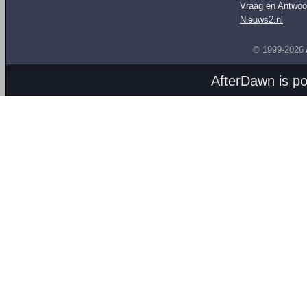
Vraag en Antwoo
Nieuws2.nl
© 1999-2026
AfterDawn is p