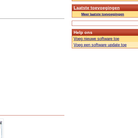
Laatste toevoegingen
Meer laatste toevoegingen
Help ons
Voeg nieuwe software toe
Voeg een software update toe