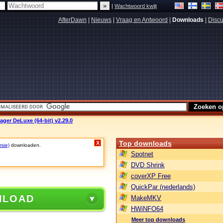
|
Wachtwoord kwijt
AfterDawn
|
Nieuws
|
Vraag en Antwoord
|
Downloads
|
Discu
ger DeLuxe (64-bit) v2.29.0
Top downloads
X
rsie)
downloaden.
Spotnet
DVD Shrink
coverXP Free
QuickPar (nederlands)
NLOAD
MakeMKV
HWiNFO64
Meer top downloads