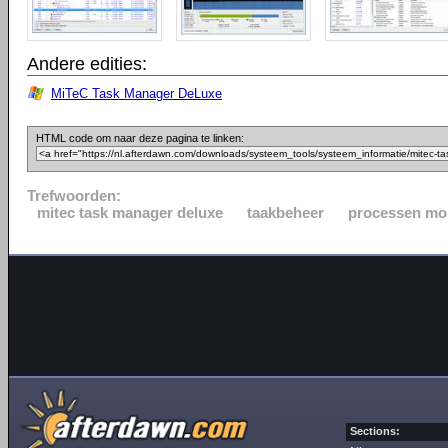
Andere edities:
MiTeC Task Manager DeLuxe
HTML code om naar deze pagina te linken:
Trefwoorden:
mitec task manager deluxe
taakbeheer
processen mo
Sections: