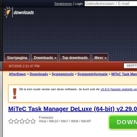
Registreren
|
Login:
Startpagina
Downloads
Top downloads
Meer
8/7/2026 2:21:47 PM
AfterDawn
>
Downloads
>
Systeemtools
>
Systeeminformatie
>
MiTeC Task Mana
Dit is een oude versie van deze software. Je kunt ook de
v3.6.0 (laatste stabiele ve
MiTeC Task Manager DeLuxe (64-bit) v2.29.0
Freeware
DOW
Vista / Win10 / Win7 / Win8 / WinXP