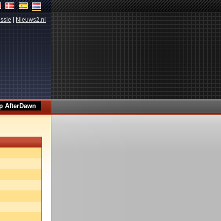
ssie
|
Nieuws2.nl