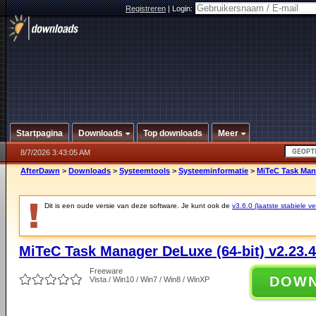
Registreren
|
Login:
Startpagina
Downloads
Top downloads
Meer
8/7/2026 3:43:05 AM
AfterDawn
>
Downloads
>
Systeemtools
>
Systeeminformatie
>
MiTeC Task Mana
Dit is een oude versie van deze software. Je kunt ook de
v3.6.0 (laatste stabiele ve
MiTeC Task Manager DeLuxe (64-bit) v2.23.4
Freeware
DOW
Vista / Win10 / Win7 / Win8 / WinXP