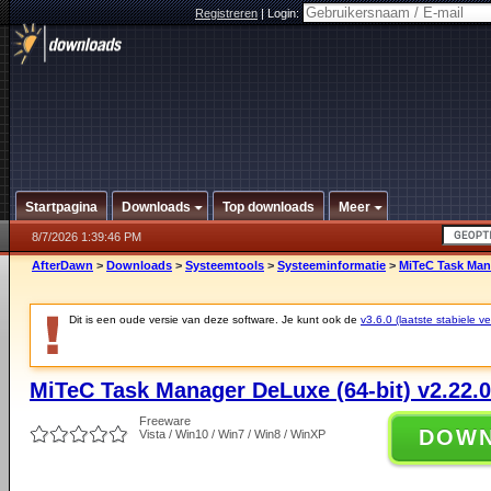
Registreren
|
Login:
Startpagina
Downloads
Top downloads
Meer
8/7/2026 1:39:46 PM
AfterDawn
>
Downloads
>
Systeemtools
>
Systeeminformatie
>
MiTeC Task Mana
Dit is een oude versie van deze software. Je kunt ook de
v3.6.0 (laatste stabiele ve
MiTeC Task Manager DeLuxe (64-bit) v2.22.0
Freeware
DOW
Vista / Win10 / Win7 / Win8 / WinXP