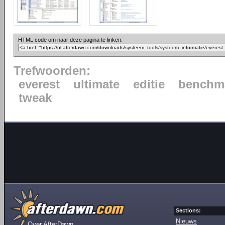
HTML code om naar deze pagina te linken:
Trefwoorden:
everest
ultimate
editie
benchm
tweak
Sections:
Nieuws
Over AfterDawn