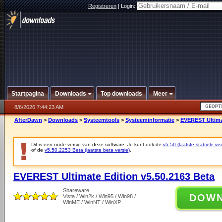
Registreren
|
Login:
Startpagina
Downloads
Top downloads
Meer
8/6/2026 7:44:23 AM
AfterDawn
>
Downloads
>
Systeemtools
>
Systeeminformatie
>
EVEREST Ultimat
Dit is een oude versie van deze software. Je kunt ook de
v5.50 (laatste stabiele ver
of de
v5.50.2253 Beta (laatste beta versie)
.
EVEREST Ultimate Edition v5.50.2163 Beta
Shareware
DOW
Vista / Win2k / Win95 / Win98 /
WinME / WinNT / WinXP