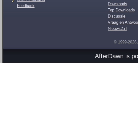
Downloads
Feedback
Top Downloads
Discussie
Vraag en Antwoo
Nieuws2.nl
© 1999-2026
AfterDawn is p