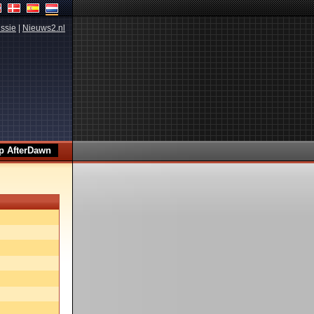
ssie
|
Nieuws2.nl