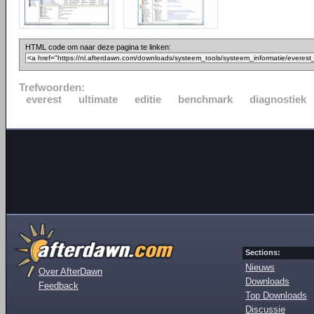
HTML code om naar deze pagina te linken:
Trefwoorden:
everest
ultimate
editie
benchmark
diagnostiek
Sections:
Nieuws
Over AfterDawn
Downloads
Feedback
Top Downloads
Discussie