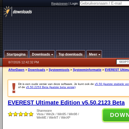
Registreren
|
Login:
Startpagina
Downloads
Top downloads
Meer
8/7/2026 12:42:32 PM
AfterDawn
>
Downloads
>
Systeemtools
>
Systeeminformatie
>
EVEREST Ultimat
Dit is een oude versie van deze software. Je kunt ook de
v5.50 (laatste stabiele ver
of de
v5.50.2253 Beta (laatste beta versie)
.
EVEREST Ultimate Edition v5.50.2123 Beta
Shareware
DOW
Vista / Win2k / Win95 / Win98 /
WinME / WinNT / WinXP