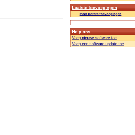
Laatste toevoegingen
Meer laatste toevoegingen
Help ons
Voeg nieuwe software toe
Voeg een software update toe