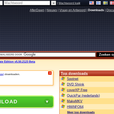
|
Wachtwoord kwijt
AfterDawn
|
Nieuws
|
Vraag en Antwoord
|
Downloads
|
Discu
e Edition v5.50.2123 Beta
Top downloads
X
sie)
downloaden.
Spotnet
DVD Shrink
coverXP Free
QuickPar (nederlands)
NLOAD
MakeMKV
HWiNFO64
Meer top downloads