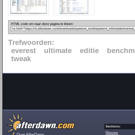
HTML code om naar deze pagina te linken:
Trefwoorden:
everest
ultimate
editie
benchm
tweak
Sections:
Nieuws
Over AfterDawn