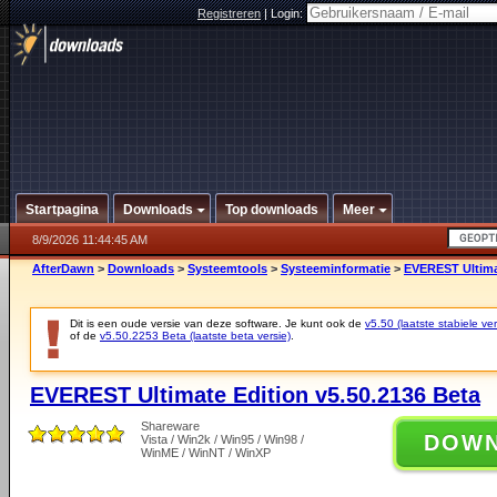
Registreren
|
Login:
Startpagina
Downloads
Top downloads
Meer
8/9/2026 11:44:45 AM
AfterDawn
>
Downloads
>
Systeemtools
>
Systeeminformatie
>
EVEREST Ultimat
Dit is een oude versie van deze software. Je kunt ook de
v5.50 (laatste stabiele ver
of de
v5.50.2253 Beta (laatste beta versie)
.
EVEREST Ultimate Edition v5.50.2136 Beta
Shareware
DOW
Vista / Win2k / Win95 / Win98 /
WinME / WinNT / WinXP