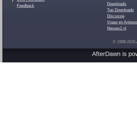
Downloads
Feedback
Top Downloads
Discussie
Vraag en Antwoo
Nieuws2.nl
© 1999-2026
AfterDawn is p