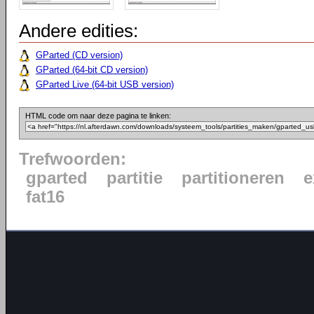
Andere edities:
GParted (CD version)
GParted (64-bit CD version)
GParted Live (64-bit USB version)
HTML code om naar deze pagina te linken:
Trefwoorden:
gparted
partitie
partitioneren
e
fat16