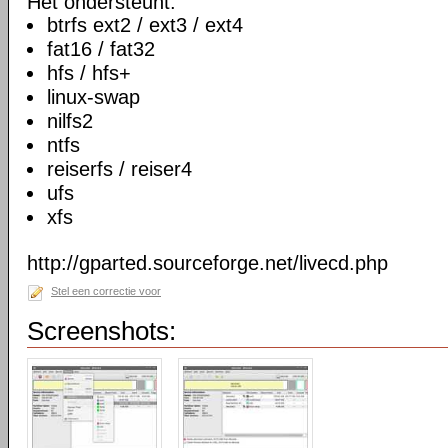
Het ondersteunt:
btrfs ext2 / ext3 / ext4
fat16 / fat32
hfs / hfs+
linux-swap
nilfs2
ntfs
reiserfs / reiser4
ufs
xfs
http://gparted.sourceforge.net/livecd.php
Stel een correctie voor
Screenshots: