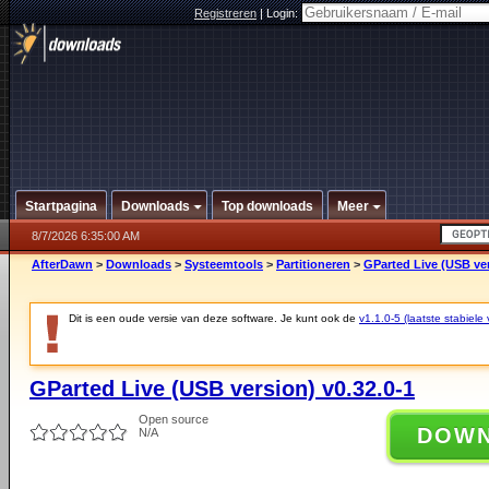
Registreren
|
Login:
Startpagina
Downloads
Top downloads
Meer
8/7/2026 6:35:00 AM
AfterDawn
>
Downloads
>
Systeemtools
>
Partitioneren
>
GParted Live (USB ver
Dit is een oude versie van deze software. Je kunt ook de
v1.1.0-5 (laatste stabiele 
GParted Live (USB version) v0.32.0-1
Open source
DOW
N/A