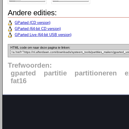
Andere edities:
GParted (CD version)
GParted (64-bit CD version)
GParted Live (64-bit USB version)
HTML code om naar deze pagina te linken:
Trefwoorden:
gparted
partitie
partitioneren
e
fat16