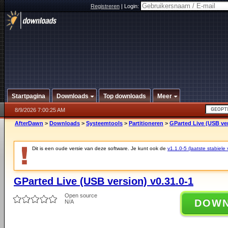
Registreren
|
Login:
Startpagina
Downloads
Top downloads
Meer
8/9/2026 7:00:25 AM
AfterDawn
>
Downloads
>
Systeemtools
>
Partitioneren
>
GParted Live (USB ver
Dit is een oude versie van deze software. Je kunt ook de
v1.1.0-5 (laatste stabiele 
GParted Live (USB version) v0.31.0-1
Open source
DOW
N/A