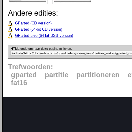
Andere edities:
GParted (CD version)
GParted (64-bit CD version)
GParted Live (64-bit USB version)
HTML code om naar deze pagina te linken:
Trefwoorden:
gparted
partitie
partitioneren
e
fat16