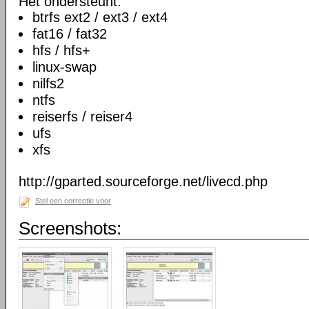
Het ondersteunt:
btrfs ext2 / ext3 / ext4
fat16 / fat32
hfs / hfs+
linux-swap
nilfs2
ntfs
reiserfs / reiser4
ufs
xfs
http://gparted.sourceforge.net/livecd.php
Stel een correctie voor
Screenshots: