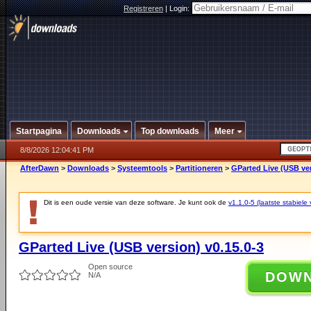
Registreren
|
Login:
Startpagina
Downloads
Top downloads
Meer
8/8/2026 12:04:41 PM
AfterDawn
>
Downloads
>
Systeemtools
>
Partitioneren
>
GParted Live (USB ver
Dit is een oude versie van deze software. Je kunt ook de
v1.1.0-5 (laatste stabiele 
GParted Live (USB version) v0.15.0-3
Open source
DOW
N/A