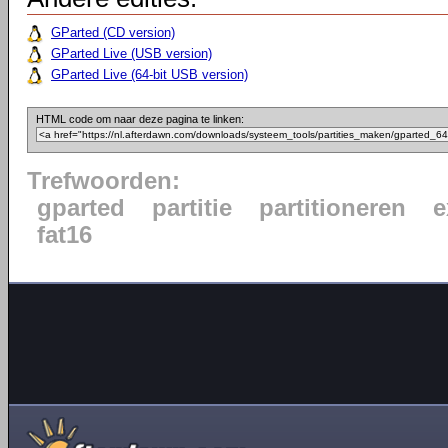
GParted (CD version)
GParted Live (USB version)
GParted Live (64-bit USB version)
HTML code om naar deze pagina te linken:
Trefwoorden:
gparted
partitie
partitioneren
e
fat16