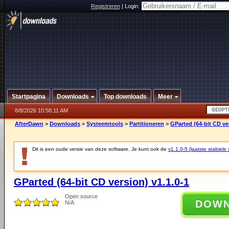
Registreren
|
Login:
Startpagina
Downloads
Top downloads
Meer
8/8/2026 10:58:11 AM
AfterDawn
>
Downloads
>
Systeemtools
>
Partitioneren
>
GParted (64-bit CD ver
Dit is een oude versie van deze software. Je kunt ook de
v1.1.0-5 (laatste stabiele 
GParted (64-bit CD version) v1.1.0-1
Open source
DOW
N/A