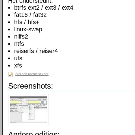
Het ondersteunt:
btrfs ext2 / ext3 / ext4
fat16 / fat32
hfs / hfs+
linux-swap
nilfs2
ntfs
reiserfs / reiser4
ufs
xfs
Stel een correctie voor
Screenshots:
Andere edities: