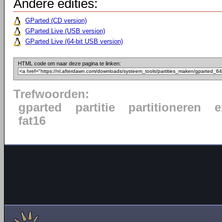
Andere edities:
GParted (CD version)
GParted Live (USB version)
GParted Live (64-bit USB version)
HTML code om naar deze pagina te linken:
Trefwoorden:
gparted
partitie
partitioneren
e
fat16