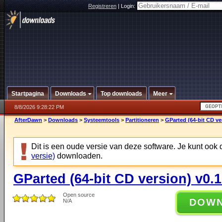
Registreren
|
Login:
Startpagina
Downloads
Top downloads
Meer
8/8/2026 9:28:22 PM
AfterDawn
>
Downloads
>
Systeemtools
>
Partitioneren
>
GParted (64-bit CD ve
Dit is een oude versie van deze software. Je kunt ook
versie)
downloaden.
GParted (64-bit CD version) v0.1
Open source
DOW
N/A