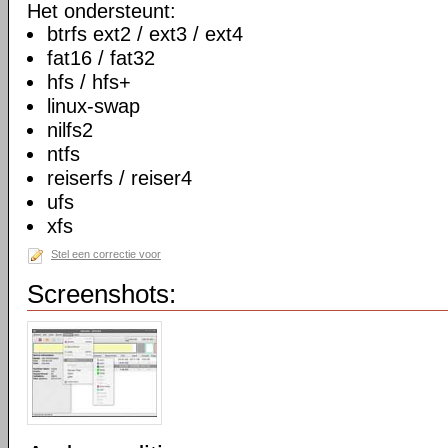
Het ondersteunt:
btrfs ext2 / ext3 / ext4
fat16 / fat32
hfs / hfs+
linux-swap
nilfs2
ntfs
reiserfs / reiser4
ufs
xfs
Stel een correctie voor
Screenshots: