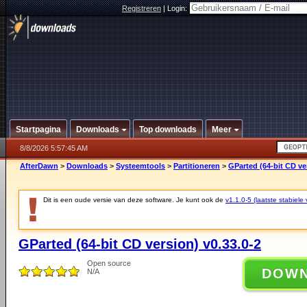
Registreren
|
Login:
Startpagina
Downloads
Top downloads
Meer
8/8/2026 5:57:45 AM
AfterDawn
>
Downloads
>
Systeemtools
>
Partitioneren
>
GParted (64-bit CD ve
Dit is een oude versie van deze software. Je kunt ook de
v1.1.0-5 (laatste stabiele 
GParted (64-bit CD version) v0.33.0-2
Open source
DOW
N/A