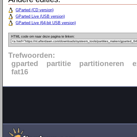
GParted (CD version)
GParted Live (USB version)
GParted Live (64-bit USB version)
HTML code om naar deze pagina te linken:
Trefwoorden:
gparted
partitie
partitioneren
e
fat16