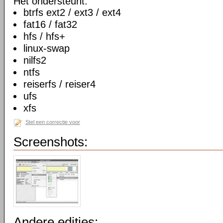
Het ondersteunt:
btrfs ext2 / ext3 / ext4
fat16 / fat32
hfs / hfs+
linux-swap
nilfs2
ntfs
reiserfs / reiser4
ufs
xfs
Stel een correctie voor
Screenshots:
Andere edities: