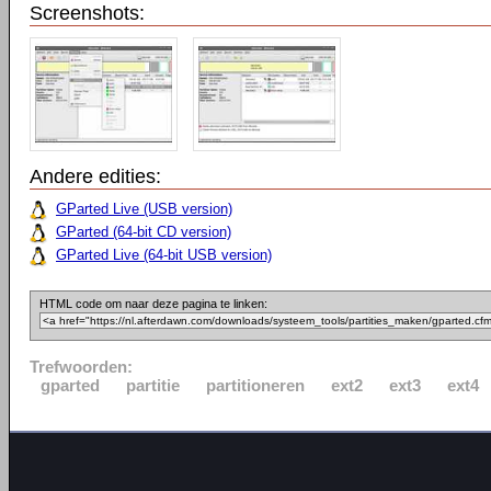
Screenshots:
Andere edities:
GParted Live (USB version)
GParted (64-bit CD version)
GParted Live (64-bit USB version)
HTML code om naar deze pagina te linken:
Trefwoorden:
gparted
partitie
partitioneren
ext2
ext3
ext4