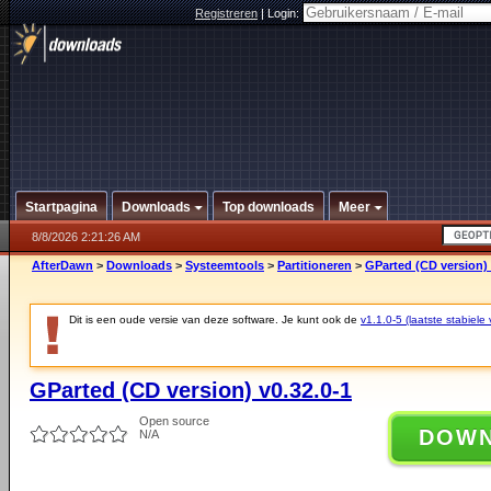
Registreren
|
Login:
Startpagina
Downloads
Top downloads
Meer
8/8/2026 2:21:26 AM
AfterDawn
>
Downloads
>
Systeemtools
>
Partitioneren
>
GParted (CD version) 
Dit is een oude versie van deze software. Je kunt ook de
v1.1.0-5 (laatste stabiele 
GParted (CD version) v0.32.0-1
Open source
DOW
N/A