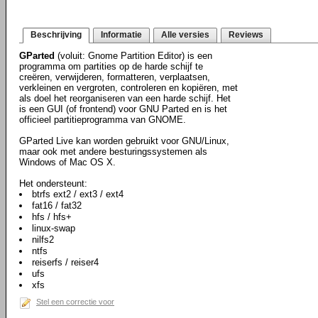
Beschrijving
Informatie
Alle versies
Reviews
GParted
(voluit: Gnome Partition Editor) is een
programma om partities op de harde schijf te
creëren, verwijderen, formatteren, verplaatsen,
verkleinen en vergroten, controleren en kopiëren, met
als doel het reorganiseren van een harde schijf. Het
is een GUI (of frontend) voor GNU Parted en is het
officieel partitieprogramma van GNOME.
GParted Live kan worden gebruikt voor GNU/Linux,
maar ook met andere besturingssystemen als
Windows of Mac OS X.
Het ondersteunt:
btrfs ext2 / ext3 / ext4
fat16 / fat32
hfs / hfs+
linux-swap
nilfs2
ntfs
reiserfs / reiser4
ufs
xfs
Stel een correctie voor