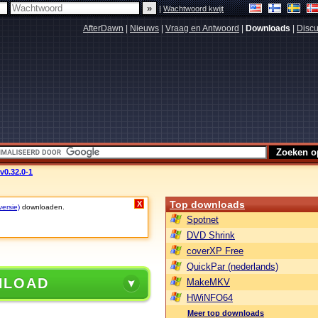
|
Wachtwoord kwijt
AfterDawn
|
Nieuws
|
Vraag en Antwoord
|
Downloads
|
Discu
v0.32.0-1
Top downloads
X
versie)
downloaden.
Spotnet
DVD Shrink
coverXP Free
QuickPar (nederlands)
NLOAD
MakeMKV
HWiNFO64
Meer top downloads