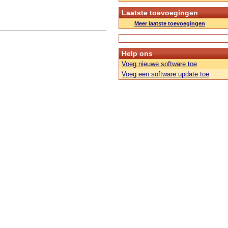
Laatste toevoegingen
Meer laatste toevoegingen
Help ons
Voeg nieuwe software toe
Voeg een software update toe