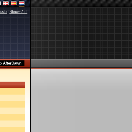
ssie
|
Nieuws2.nl