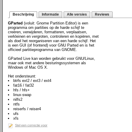
Beschrijving
Informatie
Alle versies
Reviews
GParted
(voluit: Gnome Partition Editor) is een
programma om partities op de harde schijf te
creëren, verwijderen, formatteren, verplaatsen,
verkleinen en vergroten, controleren en kopiëren, met
als doel het reorganiseren van een harde schijf. Het
is een GUI (of frontend) voor GNU Parted en is het
officieel partitieprogramma van GNOME.
GParted Live kan worden gebruikt voor GNU/Linux,
maar ook met andere besturingssystemen als
Windows of Mac OS X.
Het ondersteunt:
btrfs ext2 / ext3 / ext4
fat16 / fat32
hfs / hfs+
linux-swap
nilfs2
ntfs
reiserfs / reiser4
ufs
xfs
Stel een correctie voor