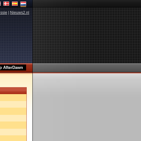
ssie
|
Nieuws2.nl