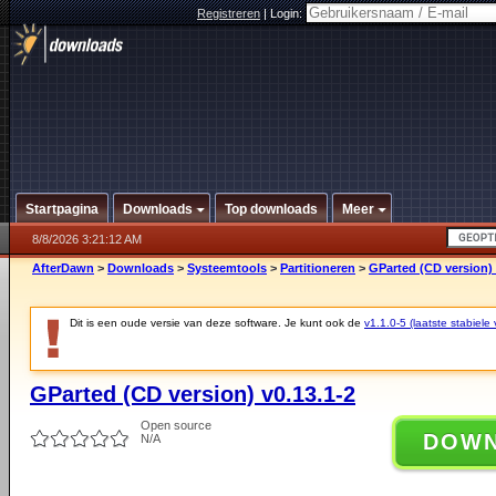
Registreren
|
Login:
Startpagina
Downloads
Top downloads
Meer
8/8/2026 3:21:12 AM
AfterDawn
>
Downloads
>
Systeemtools
>
Partitioneren
>
GParted (CD version) 
Dit is een oude versie van deze software. Je kunt ook de
v1.1.0-5 (laatste stabiele 
GParted (CD version) v0.13.1-2
Open source
DOW
N/A