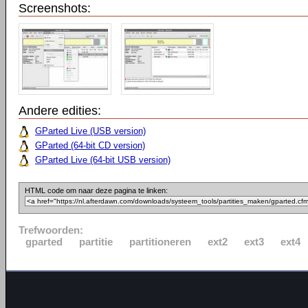
Screenshots:
Andere edities:
GParted Live (USB version)
GParted (64-bit CD version)
GParted Live (64-bit USB version)
HTML code om naar deze pagina te linken:
Trefwoorden:
gparted
partitie
partitioneren
ext2
ext3
ext4