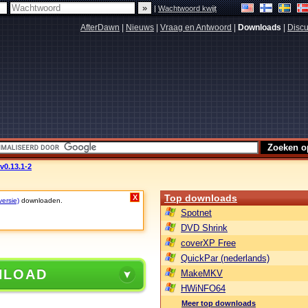
|
Wachtwoord kwijt
AfterDawn
|
Nieuws
|
Vraag en Antwoord
|
Downloads
|
Discu
v0.13.1-2
Top downloads
X
versie)
downloaden.
Spotnet
DVD Shrink
coverXP Free
QuickPar (nederlands)
NLOAD
MakeMKV
HWiNFO64
Meer top downloads