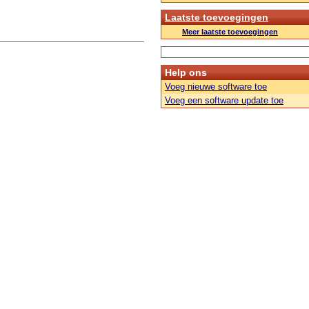
Laatste toevoegingen
Meer laatste toevoegingen
Help ons
Voeg nieuwe software toe
Voeg een software update toe