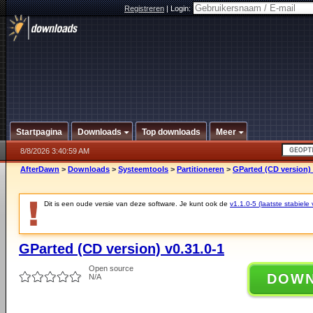
Registreren
|
Login:
Startpagina
Downloads
Top downloads
Meer
8/8/2026 3:40:59 AM
AfterDawn
>
Downloads
>
Systeemtools
>
Partitioneren
>
GParted (CD version) 
Dit is een oude versie van deze software. Je kunt ook de
v1.1.0-5 (laatste stabiele 
GParted (CD version) v0.31.0-1
Open source
DOW
N/A