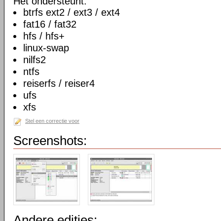
Het ondersteunt:
btrfs ext2 / ext3 / ext4
fat16 / fat32
hfs / hfs+
linux-swap
nilfs2
ntfs
reiserfs / reiser4
ufs
xfs
Stel een correctie voor
Screenshots:
Andere edities: