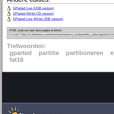
GParted Live (USB version)
GParted (64-bit CD version)
GParted Live (64-bit USB version)
HTML code om naar deze pagina te linken:
Trefwoorden:
gparted
partitie
partitioneren
e
fat16