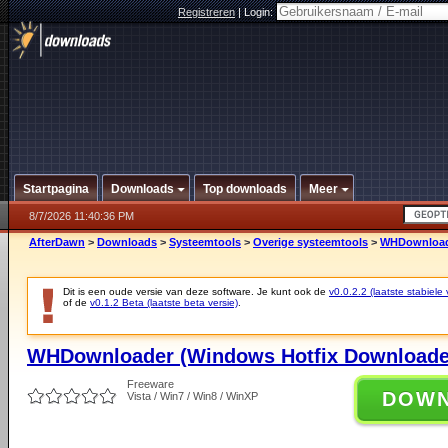
Registreren
|
Login:
Startpagina
Downloads
Top downloads
Meer
8/7/2026 11:40:36 PM
AfterDawn
>
Downloads
>
Systeemtools
>
Overige systeemtools
>
WHDownloade
Dit is een oude versie van deze software. Je kunt ook de
v0.0.2.2 (laatste stabiele 
of de
v0.1.2 Beta (laatste beta versie)
.
WHDownloader (Windows Hotfix Downloader
Freeware
DOW
Vista / Win7 / Win8 / WinXP