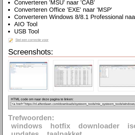
Converteren 'MSU' naar 'CAB'
Converteren Office 'EXE' naar 'MSP'
Converteren Windows 8/8.1 Professional n
AIO Tool
USB Tool
Stel een correctie voor
Screenshots:
HTML code om naar deze pagina te linken:
Trefwoorden:
windows
hotfix
downloader
is
updates
taalpakket