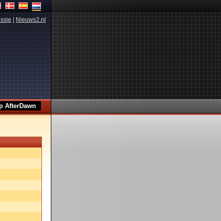
ssie
|
Nieuws2.nl