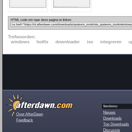
HTML code om naar deze pagina te linken:
Trefwoorden:
windows
hotfix
downloader
iso
integreren
u
Sections:
Nieuws
Over AfterDawn
Downloads
Feedback
Top Downloads
Discussie