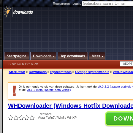
Registreren
|
Login:
Startpagina
Downloads
Top downloads
Meer
8/7/2026 6:12:16 PM
AfterDawn
>
Downloads
>
Systeemtools
>
Overige systeemtools
>
WHDownloade
Dit is een oude versie van deze software. Je kunt ook de
v0.0.2.2 (laatste stabiele 
of de
v0.1.2 Beta (laatste beta versie)
.
WHDownloader (Windows Hotfix Downloader
Freeware
DOW
Vista / Win7 / Win8 / WinXP