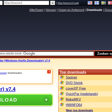
|
Wachtwoord kwijt
AfterDawn
|
Nieuws
|
Vraag en Antwoord
|
Downloads
|
Discu
r (Windows Hotfix Downloader) v7.4
Top downloads
X
versie)
downloaden.
Spotnet
DVD Shrink
) v7.4
coverXP Free
QuickPar (nederlands)
NLOAD
MakeMKV
HWiNFO64
Meer top downloads