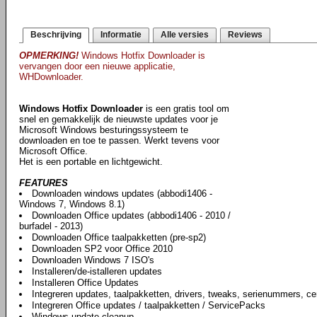
Beschrijving
Informatie
Alle versies
Reviews
OPMERKING!
Windows Hotfix Downloader is
vervangen door een nieuwe applicatie,
WHDownloader.
Windows Hotfix Downloader
is een gratis tool om
snel en gemakkelijk de nieuwste updates voor je
Microsoft Windows besturingssysteem te
downloaden en toe te passen. Werkt tevens voor
Microsoft Office.
Het is een portable en lichtgewicht.
FEATURES
Downloaden windows updates (abbodi1406 -
Windows 7, Windows 8.1)
Downloaden Office updates (abbodi1406 - 2010 /
burfadel - 2013)
Downloaden Office taalpakketten (pre-sp2)
Downloaden SP2 voor Office 2010
Downloaden Windows 7 ISO's
Installeren/de-istalleren updates
Installeren Office Updates
Integreren updates, taalpakketten, drivers, tweaks, serienummers, ce
Integreren Office updates / taalpakketten / ServicePacks
Windows update cleanup