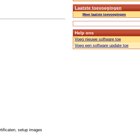
Laatste toevoegingen
Meer laatste toevoegingen
Help ons
Voeg nieuwe software toe
Voeg een software update toe
rtificaten, setup images