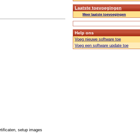
Laatste toevoegingen
Meer laatste toevoegingen
Help ons
Voeg nieuwe software toe
Voeg een software update toe
rtificaten, setup images