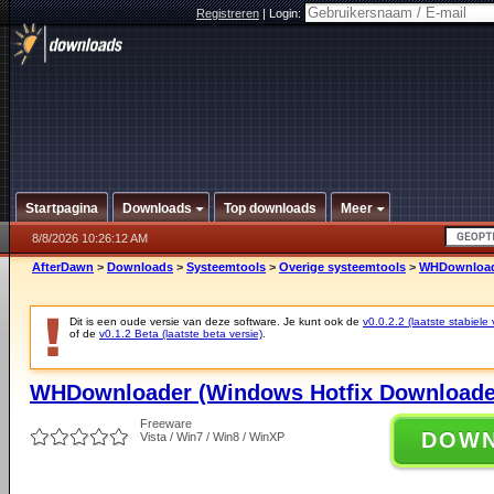
Registreren
|
Login:
Startpagina
Downloads
Top downloads
Meer
8/8/2026 10:26:12 AM
AfterDawn
>
Downloads
>
Systeemtools
>
Overige systeemtools
>
WHDownloade
Dit is een oude versie van deze software. Je kunt ook de
v0.0.2.2 (laatste stabiele 
of de
v0.1.2 Beta (laatste beta versie)
.
WHDownloader (Windows Hotfix Downloader
Freeware
DOW
Vista / Win7 / Win8 / WinXP