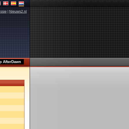
ssie
|
Nieuws2.nl