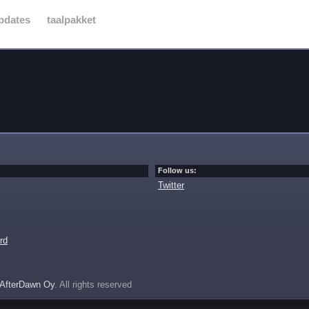
pdates
taalpakket
Follow us:
Twitter
rd
AfterDawn Oy
. All rights reserved