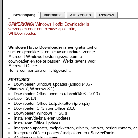
Beschrijving
Informatie
Alle versies
Reviews
OPMERKING!
Windows Hotfix Downloader is
vervangen door een nieuwe applicatie,
WHDownloader.
Windows Hotfix Downloader
is een gratis tool om
snel en gemakkelijk de nieuwste updates voor je
Microsoft Windows besturingssysteem te
downloaden en toe te passen. Werkt tevens voor
Microsoft Office.
Het is een portable en lichtgewicht.
FEATURES
Downloaden windows updates (abbodi1406 -
Windows 7, Windows 8.1)
Downloaden Office updates (abbodi1406 - 2010 /
burfadel - 2013)
Downloaden Office taalpakketten (pre-sp2)
Downloaden SP2 voor Office 2010
Downloaden Windows 7 ISO's
Installeren/de-istalleren updates
Installeren Office Updates
Integreren updates, taalpakketten, drivers, tweaks, serienummers, ce
Integreren Office updates / taalpakketten / ServicePacks
Windows update cleanup