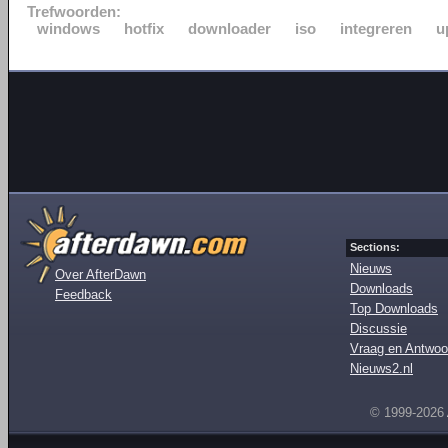
Trefwoorden:
windows
hotfix
downloader
iso
integreren
u
Sections:
Nieuws
Over AfterDawn
Downloads
Feedback
Top Downloads
Discussie
Vraag en Antwoo
Nieuws2.nl
© 1999-2026