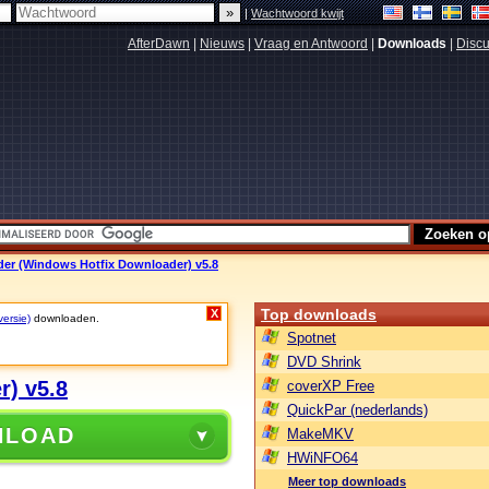
|
Wachtwoord kwijt
AfterDawn
|
Nieuws
|
Vraag en Antwoord
|
Downloads
|
Discu
r (Windows Hotfix Downloader) v5.8
Top downloads
X
versie)
downloaden.
Spotnet
DVD Shrink
) v5.8
coverXP Free
QuickPar (nederlands)
NLOAD
MakeMKV
HWiNFO64
Meer top downloads