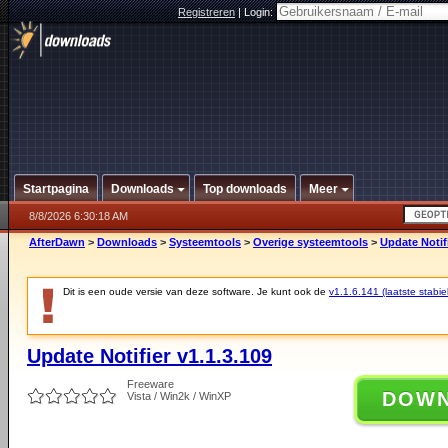
Registreren
|
Login:
Startpagina
Downloads
Top downloads
Meer
8/8/2026 6:30:18 AM
AfterDawn
>
Downloads
>
Systeemtools
>
Overige systeemtools
>
Update Notifi
Dit is een oude versie van deze software. Je kunt ook de
v1.1.6.141 (laatste stabie
Update Notifier v1.1.3.109
Freeware
DOW
Vista / Win2k / WinXP