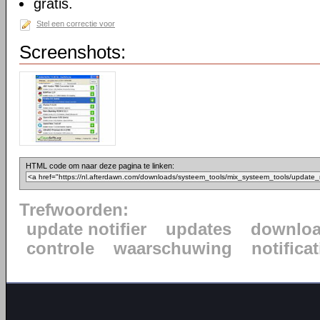
gratis.
Stel een correctie voor
Screenshots:
HTML code om naar deze pagina te linken:
Trefwoorden:
update notifier
updates
downlo
controle
waarschuwing
notificat