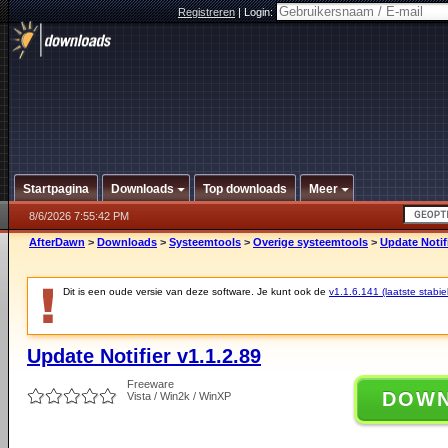
Registreren
|
Login:
Startpagina
Downloads
Top downloads
Meer
8/6/2026 7:55:42 PM
AfterDawn
>
Downloads
>
Systeemtools
>
Overige systeemtools
>
Update Notifi
Dit is een oude versie van deze software. Je kunt ook de
v1.1.6.141 (laatste stabie
Update Notifier v1.1.2.89
Freeware
DOW
Vista / Win2k / WinXP