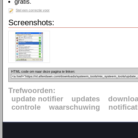
gratis.
Stel een correctie voor
Screenshots:
HTML code om naar deze pagina te linken:
Trefwoorden:
update notifier
updates
downlo
controle
waarschuwing
notificat