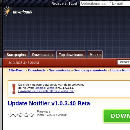
Registreren
|
Login:
Startpagina
Downloads
Top downloads
Meer
8/10/2026 3:47:20 AM
AfterDawn
>
Downloads
>
Systeemtools
>
Overige systeemtools
>
Update Notifi
Dit is de nieuwste beta versie van deze software.
de nieuwste
stabiele versie
is
v1.1.6.141
.
Download de nieuwste stabiele versie hier
.
Update Notifier v1.0.3.40 Beta
Freeware
DOW
Vista / Win2k / WinXP