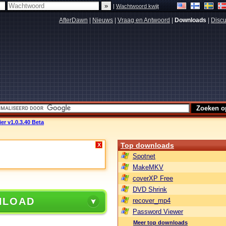
|
Wachtwoord kwijt
AfterDawn
|
Nieuws
|
Vraag en Antwoord
|
Downloads
|
Discu
er v1.0.3.40 Beta
Top downloads
X
Spotnet
MakeMKV
coverXP Free
DVD Shrink
NLOAD
recover_mp4
Password Viewer
Meer top downloads