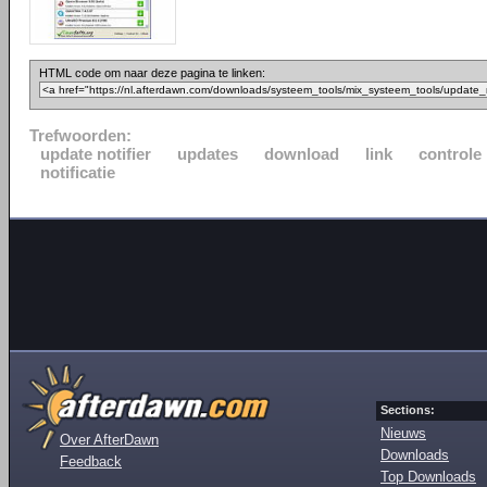
HTML code om naar deze pagina te linken:
Trefwoorden:
update notifier
updates
download
link
controle
notificatie
Sections:
Nieuws
Over AfterDawn
Downloads
Feedback
Top Downloads