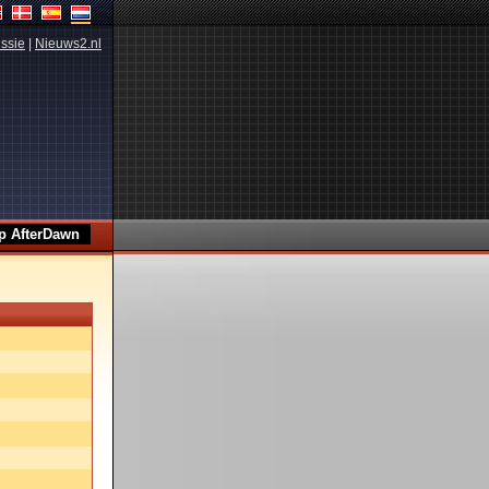
ssie
|
Nieuws2.nl