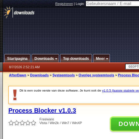
Registreren
|
Login:
Startpagina
Downloads
Top downloads
Meer
8/7/2026 2:52:21 AM
AfterDawn
>
Downloads
>
Systeemtools
>
Overige systeemtools
>
Process Bloc
Dit is een oude versie van deze software. Je kunt ook de
v1.0.5 (laatste stabiele ve
Process Blocker v1.0.3
Freeware
DOW
Vista / Win2k / Win7 / WinXP