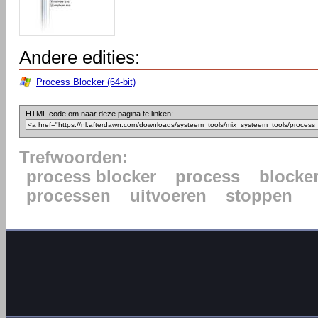
Andere edities:
Process Blocker (64-bit)
HTML code om naar deze pagina te linken:
Trefwoorden:
process blocker
process
blocke
processen
uitvoeren
stoppen