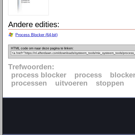
Andere edities:
Process Blocker (64-bit)
HTML code om naar deze pagina te linken:
Trefwoorden:
process blocker
process
blocke
processen
uitvoeren
stoppen