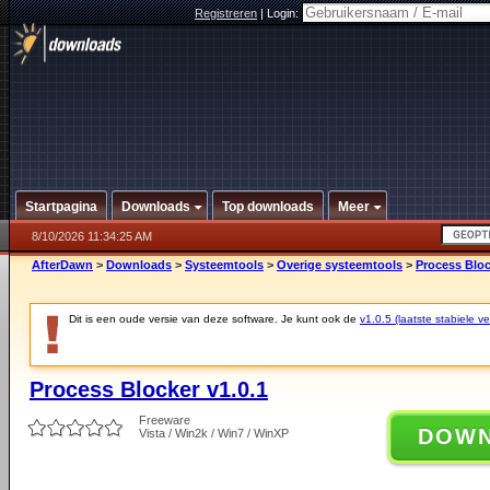
Registreren
|
Login:
Startpagina
Downloads
Top downloads
Meer
8/10/2026 11:34:25 AM
AfterDawn
>
Downloads
>
Systeemtools
>
Overige systeemtools
>
Process Bloc
Dit is een oude versie van deze software. Je kunt ook de
v1.0.5 (laatste stabiele ve
Process Blocker v1.0.1
Freeware
DOW
Vista / Win2k / Win7 / WinXP