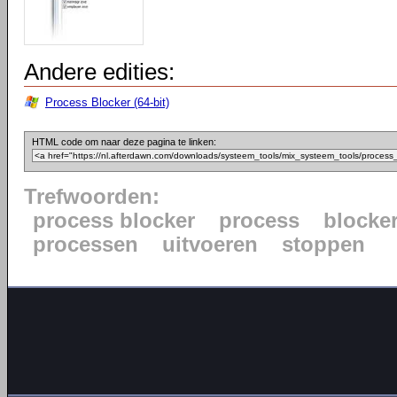
Andere edities:
Process Blocker (64-bit)
HTML code om naar deze pagina te linken:
Trefwoorden:
process blocker
process
blocke
processen
uitvoeren
stoppen