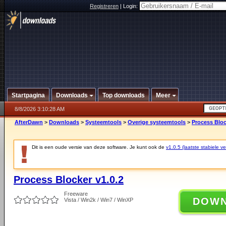
Registreren
|
Login:
Startpagina
Downloads
Top downloads
Meer
8/8/2026 3:10:28 AM
AfterDawn
>
Downloads
>
Systeemtools
>
Overige systeemtools
>
Process Bloc
Dit is een oude versie van deze software. Je kunt ook de
v1.0.5 (laatste stabiele ve
Process Blocker v1.0.2
Freeware
DOW
Vista / Win2k / Win7 / WinXP