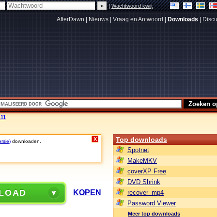
|
Wachtwoord kwijt
AfterDawn
|
Nieuws
|
Vraag en Antwoord
|
Downloads
|
Discu
.11
Top downloads
X
rsie)
downloaden.
Spotnet
MakeMKV
coverXP Free
DVD Shrink
LOAD
KOPEN
recover_mp4
Password Viewer
Meer top downloads