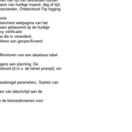
annen van ftp van bestanden tussen
is van huidige maand, dag of tijd.
e bestanden. Ondersteunt Ftp logging
erie.
ertainment webpagina van het
naam gebaseerd op de huidige
y verificatie.
 die is veranderd.
oldoen aan gespecificeerd
Monitoren van een database tabel
lgens een planning. De
tooid (d.m.v. de telnet prompt); om
ndoregel parameters. Starten van
en van datum/tijd aan de
an de bestandsnamen voor