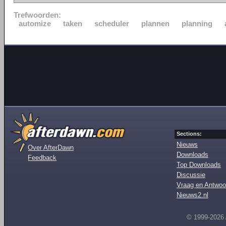
Trefwoorden:
automize
taken
scheduler
plannen
planning
Sections:
Nieuws
Over AfterDawn
Downloads
Feedback
Top Downloads
Discussie
Vraag en Antwoo
Nieuws2.nl
© 1999-2026