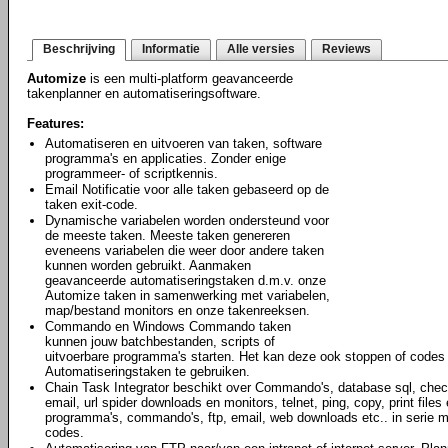
Beschrijving
Informatie
Alle versies
Reviews
Automize
is een multi-platform geavanceerde
takenplanner en automatiseringsoftware.
Features:
Automatiseren en uitvoeren van taken, software
programma's en applicaties. Zonder enige
programmeer- of scriptkennis.
Email Notificatie voor alle taken gebaseerd op de
taken exit-code.
Dynamische variabelen worden ondersteund voor
de meeste taken. Meeste taken genereren
eveneens variabelen die weer door andere taken
kunnen worden gebruikt. Aanmaken
geavanceerde automatiseringstaken d.m.v. onze
Automize taken in samenwerking met variabelen,
map/bestand monitors en onze takenreeksen.
Commando en Windows Commando taken
kunnen jouw batchbestanden, scripts of
uitvoerbare programma's starten. Het kan deze ook stoppen of codes
Automatiseringstaken te gebruiken.
Chain Task Integrator beschikt over Commando's, database sql, che
email, url spider downloads en monitors, telnet, ping, copy, print files
programma's, commando's, ftp, email, web downloads etc.. in serie me
codes.