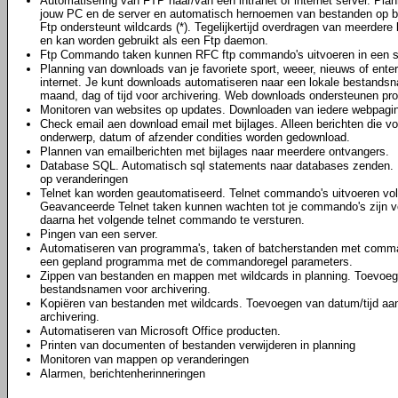
Automatisering van FTP naar/van een intranet of internet server. Pl
jouw PC en de server en automatisch hernoemen van bestanden op bas
Ftp ondersteunt wildcards (*). Tegelijkertijd overdragen van meerder
en kan worden gebruikt als een Ftp daemon.
Ftp Commando taken kunnen RFC ftp commando's uitvoeren in een s
Planning van downloads van je favoriete sport, weeer, nieuws of ent
internet. Je kunt downloads automatiseren naar een lokale bestands
maand, dag of tijd voor archivering. Web downloads ondersteunen prox
Monitoren van websites op updates. Downloaden van iedere webpagina
Check email aen download email met bijlages. Alleen berichten die v
onderwerp, datum of afzender condities worden gedownload.
Plannen van emailberichten met bijlages naar meerdere ontvangers.
Database SQL. Automatisch sql statements naar databases zenden. 
op veranderingen
Telnet kan worden geautomatiseerd. Telnet commando's uitvoeren vo
Geavanceerde Telnet taken kunnen wachten tot je commando's zijn vol
daarna het volgende telnet commando te versturen.
Pingen van een server.
Automatiseren van programma's, taken of batcherstanden met comma
een gepland programma met de commandoregel parameters.
Zippen van bestanden en mappen met wildcards in planning. Toevoeg
bestandsnamen voor archivering.
Kopiëren van bestanden met wildcards. Toevoegen van datum/tijd a
archivering.
Automatiseren van Microsoft Office producten.
Printen van documenten of bestanden verwijderen in planning
Monitoren van mappen op veranderingen
Alarmen, berichtenherinneringen