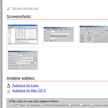
Stel een correctie voor
Screenshots:
Andere edities:
Automize for Linux
Automize for Mac OS X
HTML code om naar deze pagina te linken: