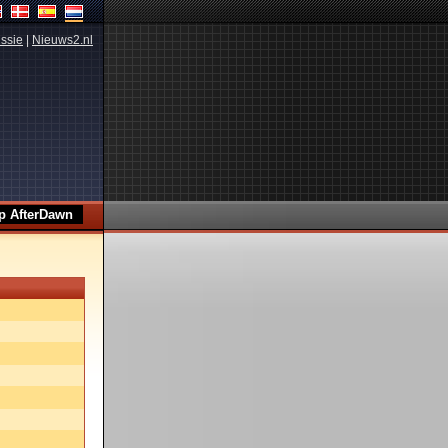
ssie
|
Nieuws2.nl