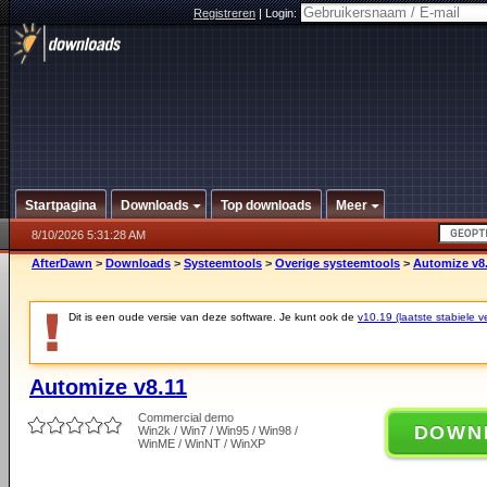
Registreren
|
Login:
Startpagina
Downloads
Top downloads
Meer
8/10/2026 5:31:28 AM
AfterDawn
>
Downloads
>
Systeemtools
>
Overige systeemtools
>
Automize v8
Dit is een oude versie van deze software. Je kunt ook de
v10.19 (laatste stabiele ve
Automize v8.11
Commercial demo
DOWN
Win2k / Win7 / Win95 / Win98 /
WinME / WinNT / WinXP