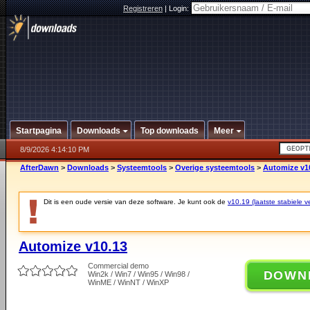
Registreren
|
Login:
Startpagina
Downloads
Top downloads
Meer
8/9/2026 4:14:10 PM
AfterDawn
>
Downloads
>
Systeemtools
>
Overige systeemtools
>
Automize v1
Dit is een oude versie van deze software. Je kunt ook de
v10.19 (laatste stabiele ve
Automize v10.13
Commercial demo
DOWN
Win2k / Win7 / Win95 / Win98 /
WinME / WinNT / WinXP