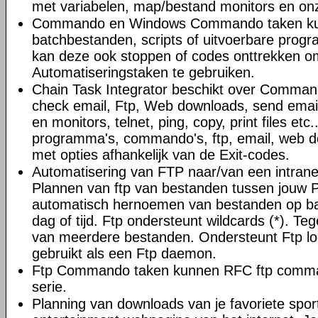
met variabelen, map/bestand monitors en on
Commando en Windows Commando taken ku
batchbestanden, scripts of uitvoerbare progr
kan deze ook stoppen of codes onttrekken o
Automatiseringstaken te gebruiken.
Chain Task Integrator beschikt over Command
check email, Ftp, Web downloads, send email
en monitors, telnet, ping, copy, print files et
programma's, commando's, ftp, email, web do
met opties afhankelijk van de Exit-codes.
Automatisering van FTP naar/van een intranet 
Plannen van ftp van bestanden tussen jouw 
automatisch hernoemen van bestanden op ba
dag of tijd. Ftp ondersteunt wildcards (*). Teg
van meerdere bestanden. Ondersteunt Ftp l
gebruikt als een Ftp daemon.
Ftp Commando taken kunnen RFC ftp comman
serie.
Planning van downloads van je favoriete spor