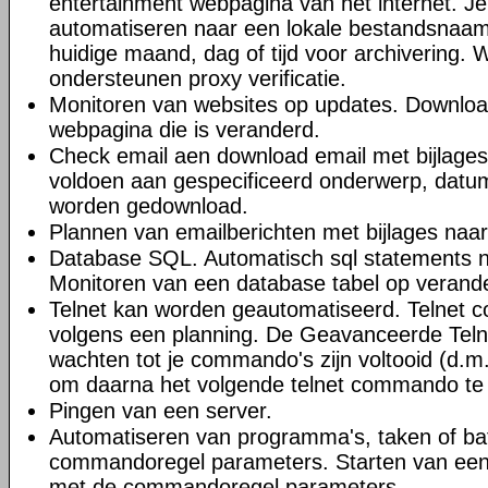
entertainment webpagina van het internet. J
automatiseren naar een lokale bestandsnaa
huidige maand, dag of tijd voor archivering.
ondersteunen proxy verificatie.
Monitoren van websites op updates. Downloa
webpagina die is veranderd.
Check email aen download email met bijlages.
voldoen aan gespecificeerd onderwerp, datum
worden gedownload.
Plannen van emailberichten met bijlages naa
Database SQL. Automatisch sql statements 
Monitoren van een database tabel op verand
Telnet kan worden geautomatiseerd. Telnet 
volgens een planning. De Geavanceerde Teln
wachten tot je commando's zijn voltooid (d.m.
om daarna het volgende telnet commando te 
Pingen van een server.
Automatiseren van programma's, taken of b
commandoregel parameters. Starten van ee
met de commandoregel parameters.