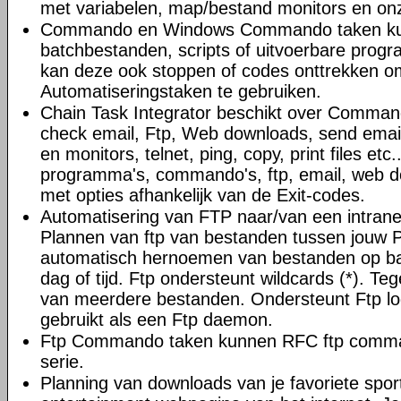
met variabelen, map/bestand monitors en on
Commando en Windows Commando taken ku
batchbestanden, scripts of uitvoerbare progr
kan deze ook stoppen of codes onttrekken o
Automatiseringstaken te gebruiken.
Chain Task Integrator beschikt over Command
check email, Ftp, Web downloads, send email
en monitors, telnet, ping, copy, print files et
programma's, commando's, ftp, email, web do
met opties afhankelijk van de Exit-codes.
Automatisering van FTP naar/van een intranet 
Plannen van ftp van bestanden tussen jouw 
automatisch hernoemen van bestanden op ba
dag of tijd. Ftp ondersteunt wildcards (*). Teg
van meerdere bestanden. Ondersteunt Ftp l
gebruikt als een Ftp daemon.
Ftp Commando taken kunnen RFC ftp comman
serie.
Planning van downloads van je favoriete spor