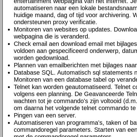
entertainment webpagina van het internet. J
automatiseren naar een lokale bestandsnaa
huidige maand, dag of tijd voor archivering.
ondersteunen proxy verificatie.
Monitoren van websites op updates. Downloa
webpagina die is veranderd.
Check email aen download email met bijlages.
voldoen aan gespecificeerd onderwerp, datum
worden gedownload.
Plannen van emailberichten met bijlages naa
Database SQL. Automatisch sql statements 
Monitoren van een database tabel op verand
Telnet kan worden geautomatiseerd. Telnet 
volgens een planning. De Geavanceerde Teln
wachten tot je commando's zijn voltooid (d.m.
om daarna het volgende telnet commando te 
Pingen van een server.
Automatiseren van programma's, taken of b
commandoregel parameters. Starten van ee
met de commandoregel parameters.