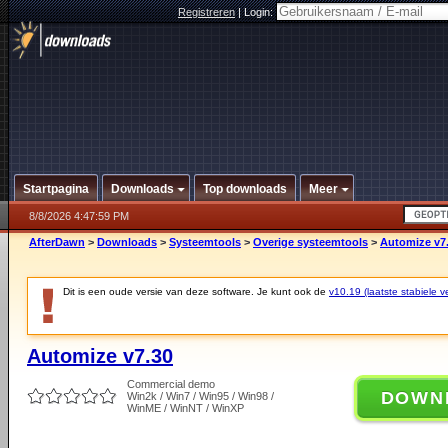
Registreren
|
Login:
Startpagina
Downloads
Top downloads
Meer
8/8/2026 4:47:59 PM
AfterDawn
>
Downloads
>
Systeemtools
>
Overige systeemtools
>
Automize v7
Dit is een oude versie van deze software. Je kunt ook de
v10.19 (laatste stabiele ve
Automize v7.30
Commercial demo
DOWN
Win2k / Win7 / Win95 / Win98 /
WinME / WinNT / WinXP