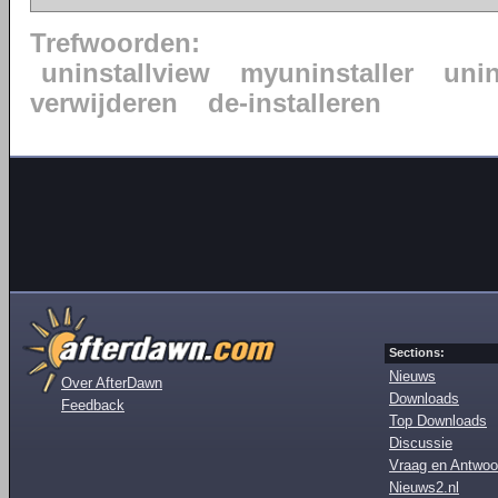
Trefwoorden:
uninstallview
myuninstaller
unin
verwijderen
de-installeren
Sections:
Nieuws
Over AfterDawn
Downloads
Feedback
Top Downloads
Discussie
Vraag en Antwoo
Nieuws2.nl