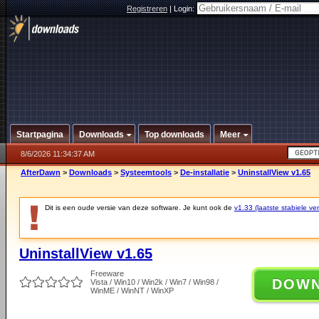
Registreren
|
Login:
Startpagina
Downloads
Top downloads
Meer
8/6/2026 11:34:37 AM
AfterDawn
>
Downloads
>
Systeemtools
>
De-installatie
>
UninstallView v1.65
Dit is een oude versie van deze software. Je kunt ook de
v1.33 (laatste stabiele ver
UninstallView v1.65
Freeware
DOW
Vista / Win10 / Win2k / Win7 / Win98 /
WinME / WinNT / WinXP