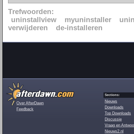
Trefwoorden:
uninstallview
myuninstaller
unin
verwijderen
de-installeren
Sections:
Nieuws
Over AfterDawn
Downloads
Feedback
Top Downloads
Discussie
Vraag en Antwoo
Nieuws2.nl