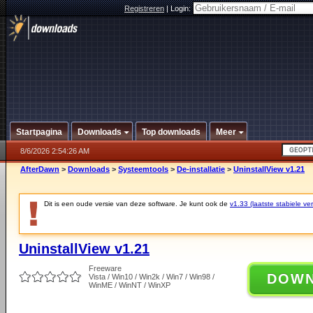
Registreren
|
Login:
Startpagina
Downloads
Top downloads
Meer
8/6/2026 2:54:26 AM
AfterDawn
>
Downloads
>
Systeemtools
>
De-installatie
>
UninstallView v1.21
Dit is een oude versie van deze software. Je kunt ook de
v1.33 (laatste stabiele ver
UninstallView v1.21
Freeware
DOW
Vista / Win10 / Win2k / Win7 / Win98 /
WinME / WinNT / WinXP