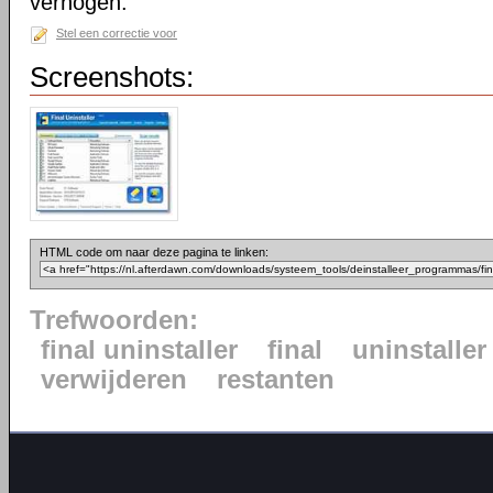
verhogen.
Stel een correctie voor
Screenshots:
HTML code om naar deze pagina te linken:
Trefwoorden:
final uninstaller
final
uninstaller
verwijderen
restanten