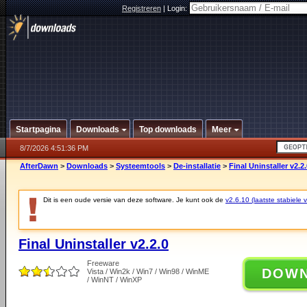
Registreren
|
Login:
Startpagina
Downloads
Top downloads
Meer
8/7/2026 4:51:36 PM
AfterDawn
>
Downloads
>
Systeemtools
>
De-installatie
>
Final Uninstaller v2.2
Dit is een oude versie van deze software. Je kunt ook de
v2.6.10 (laatste stabiele v
Final Uninstaller v2.2.0
Freeware
DOW
Vista / Win2k / Win7 / Win98 / WinME
/ WinNT / WinXP