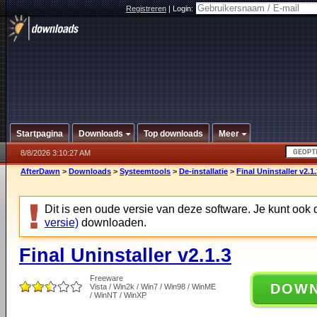
Registreren
|
Login:
Startpagina
Downloads
Top downloads
Meer
8/8/2026 3:10:27 AM
AfterDawn
>
Downloads
>
Systeemtools
>
De-installatie
>
Final Uninstaller v2.1
Dit is een oude versie van deze software. Je kunt ook
versie)
downloaden.
Final Uninstaller v2.1.3
Freeware
DOW
Vista / Win2k / Win7 / Win98 / WinME
/ WinNT / WinXP