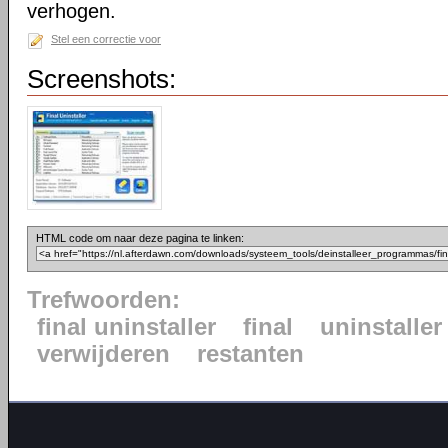
verhogen.
Stel een correctie voor
Screenshots:
HTML code om naar deze pagina te linken:
Trefwoorden:
final uninstaller
final
uninstaller
verwijderen
restanten