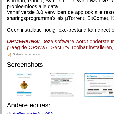
Norman, Panda, Symantec en Windows Live On
probleemloos alle data.
Vanaf versie 3.0 verwijdert de app ook alle reste
sharingsprogramma's als µTorrent, BitComet, 
Geen installatie nodig, exe-bestand kan direct 
OPMERKING!
Deze software wordt ondersteun
graag de OPSWAT Security Toolbar installeren, 
Stel een correctie voor
Screenshots:
Andere edities:
AppRemover for Mac OS X