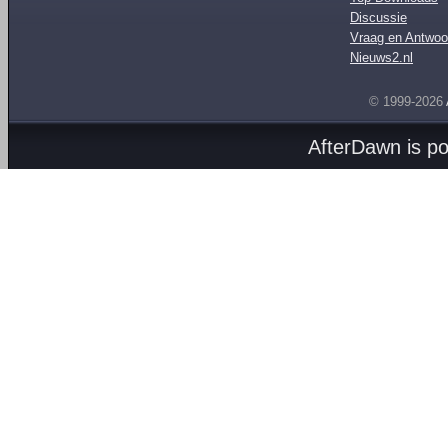
Discussie
Vraag en Antwoo
Nieuws2.nl
© 1999-2026
AfterDawn is p