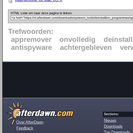
HTML code om naar deze pagina te linken:
Trefwoorden:
appremover
onvolledig
deinstall
antispyware
achtergebleven
ver
Sections:
Nieuws
Over AfterDawn
Downloads
Feedback
Top Downloads