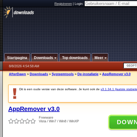
Registreren
|
Login:
Startpagina
Downloads
Top downloads
Meer
8/8/2026 4:54:58 AM
AfterDawn
>
Downloads
>
Systeemtools
>
De-installatie
>
AppRemover v3.0
Dit is een oude versie van deze software. Je kunt ook de
v3.1.34.1 (laatste stabiele
AppRemover v3.0
Freeware
DOW
Vista / Win7 / Win8 / WinXP