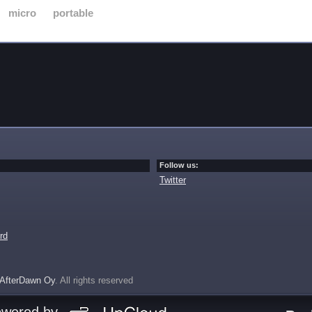
micro
portable
Follow us:
Twitter
rd
AfterDawn Oy
. All rights reserved
owered by