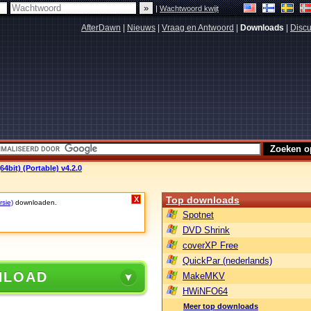
|
Wachtwoord kwijt
AfterDawn
|
Nieuws
|
Vraag en Antwoord
|
Downloads
|
Discu
64bit) (Portable) v4.2.0
Top downloads
X
rsie)
downloaden.
Spotnet
DVD Shrink
coverXP Free
QuickPar (nederlands)
NLOAD
MakeMKV
HWiNFO64
Meer top downloads