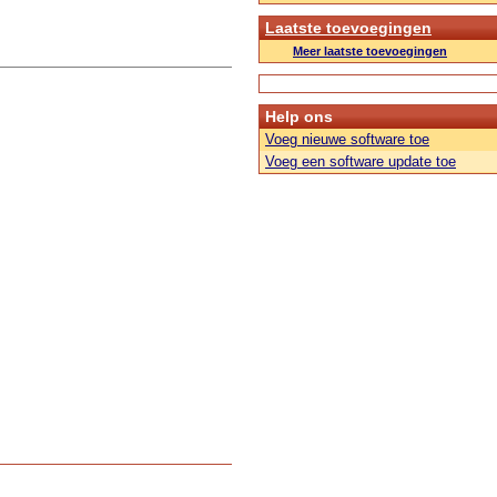
Laatste toevoegingen
Meer laatste toevoegingen
Help ons
Voeg nieuwe software toe
Voeg een software update toe