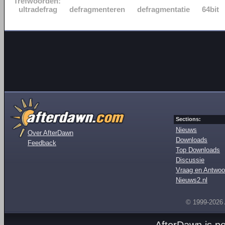
Trefwoorden:
ultradefrag
defragmenteren
defragmentatie
64bit
Sections:
Nieuws
Over AfterDawn
Downloads
Feedback
Top Downloads
Discussie
Vraag en Antwoo
Nieuws2.nl
© 1999-2026
AfterDawn is p