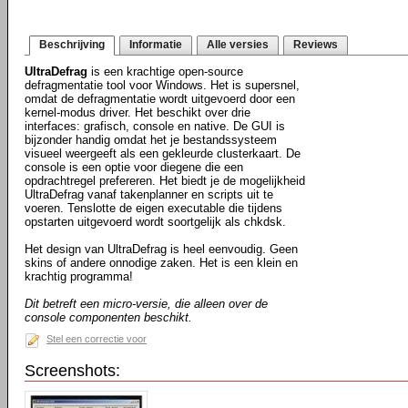
Beschrijving
Informatie
Alle versies
Reviews
UltraDefrag
is een krachtige open-source
defragmentatie tool voor Windows. Het is supersnel,
omdat de defragmentatie wordt uitgevoerd door een
kernel-modus driver. Het beschikt over drie
interfaces: grafisch, console en native. De GUI is
bijzonder handig omdat het je bestandssysteem
visueel weergeeft als een gekleurde clusterkaart. De
console is een optie voor diegene die een
opdrachtregel prefereren. Het biedt je de mogelijkheid
UltraDefrag vanaf takenplanner en scripts uit te
voeren. Tenslotte de eigen executable die tijdens
opstarten uitgevoerd wordt soortgelijk als chkdsk.
Het design van UltraDefrag is heel eenvoudig. Geen
skins of andere onnodige zaken. Het is een klein en
krachtig programma!
Dit betreft een micro-versie, die alleen over de
console componenten beschikt.
Stel een correctie voor
Screenshots: