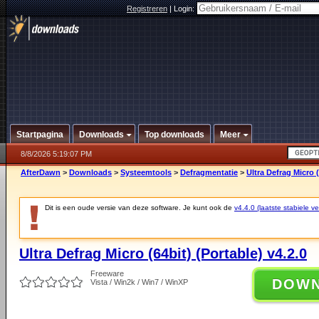
Registreren
|
Login:
Startpagina
Downloads
Top downloads
Meer
8/8/2026 5:19:07 PM
AfterDawn
>
Downloads
>
Systeemtools
>
Defragmentatie
>
Ultra Defrag Micro (
Dit is een oude versie van deze software. Je kunt ook de
v4.4.0 (laatste stabiele ve
Ultra Defrag Micro (64bit) (Portable) v4.2.0
Freeware
DOW
Vista / Win2k / Win7 / WinXP