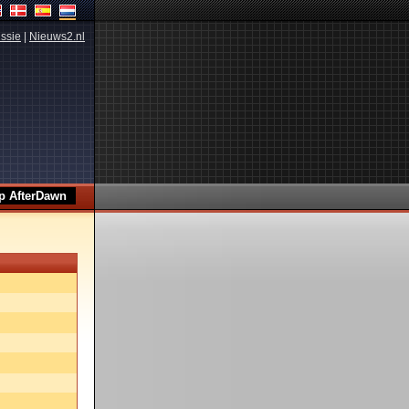
ssie
|
Nieuws2.nl