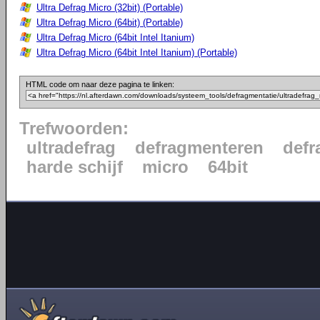
Ultra Defrag Micro (32bit) (Portable)
Ultra Defrag Micro (64bit) (Portable)
Ultra Defrag Micro (64bit Intel Itanium)
Ultra Defrag Micro (64bit Intel Itanium) (Portable)
HTML code om naar deze pagina te linken:
Trefwoorden:
ultradefrag
defragmenteren
defr
harde schijf
micro
64bit